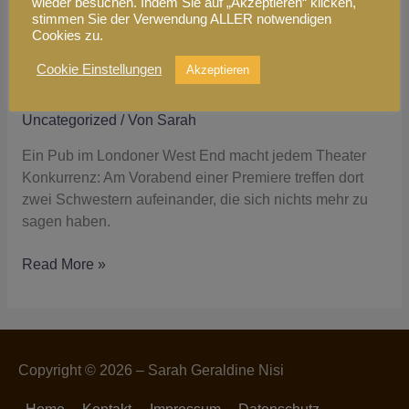
wieder besuchen. Indem Sie auf „Akzeptieren“ klicken,
stimmen Sie der Verwendung ALLER notwendigen
Cookies zu.
Cookie Einstellungen
Akzeptieren
Bühne frei-Leseprobe
Uncategorized
/ Von
Sarah
Ein Pub im Londoner West End macht jedem Theater
Konkurrenz: Am Vorabend einer Premiere treffen dort
zwei Schwestern aufeinander, die sich nichts mehr zu
sagen haben.
Read More »
Copyright © 2026 –
Sarah Geraldine Nisi